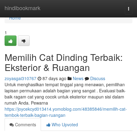
Home
hindibookmark
Togg
navi
Home
1
Memilih Cat Dinding Terbaik:
Eksterior & Ruangan
zoyasgai310767
87 days ago
News
Discuss
Untuk menghasilkan tempat tinggal yang menawan, pemilihan
lapisan permukaan adalah bagian yang sangat . Evaluasi baik-
baik ragam cat yang cocok untuk eksterior maupun sisi dalam
rumah Anda. Pewarna
https://joycekcyd013414.yomoblog.com/48385846/memilih-cat-
tembok-terbaik-bagian-ruangan
Comments
Who Upvoted