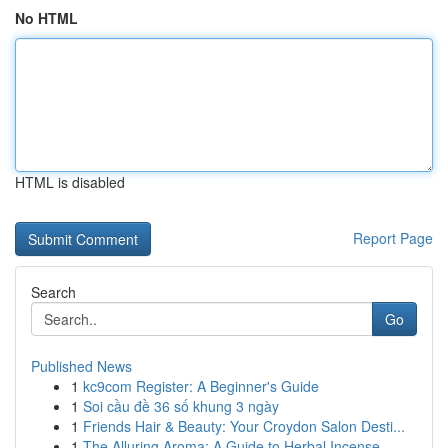
No HTML
HTML is disabled
Report Page
Search
Go
Published News
1
kc9com Register: A Beginner's Guide
1
Soi cầu đề 36 số khung 3 ngày
1
Friends Hair & Beauty: Your Croydon Salon Desti...
1
The Alluring Aroma: A Guide to Herbal Incense