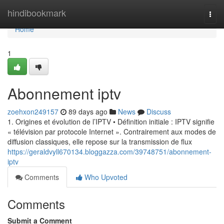
Home
hindibookmark
Togg
navi
Home
1
Abonnement iptv
zoehxon249157
89 days ago
News
Discuss
1. Origines et évolution de l’IPTV • Définition initiale : IPTV signifie
« télévision par protocole Internet ». Contrairement aux modes de
diffusion classiques, elle repose sur la transmission de flux
https://geraldvyll670134.bloggazza.com/39748751/abonnement-
iptv
Comments
Who Upvoted
Comments
Submit a Comment