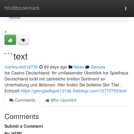
Home
hindibookmark
Togg
navi
Home
1
```text
marleyuisi318735
89 days ago
News
Discuss
Ice Casino Deutschland: Ihr umfassender Überblick Ice Spielhaus
Deutschland lockt mit zahlreiche breiten Sortiment an
Unterhaltung und Aktionen. Hier finden Sie beliebte Slot Titel ,
Echtzeit
https://georgiadbgv613196.fireblogz.com/72775755/text
Comments
Who Upvoted
Comments
Submit a Comment
No HTML