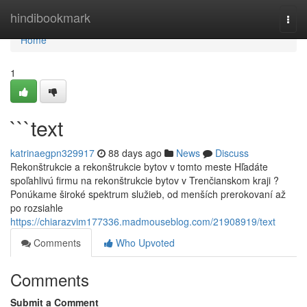
Home
hindibookmark
Togg
navi
Home
1
```text
katrinaegpn329917
88 days ago
News
Discuss
Rekonštrukcie a rekonštrukcie bytov v tomto meste Hľadáte
spoľahlivú firmu na rekonštrukcie bytov v Trenčianskom kraji ?
Ponúkame široké spektrum služieb, od menších prerokovaní až
po rozsiahle
https://chiarazvim177336.madmouseblog.com/21908919/text
Comments
Who Upvoted
Comments
Submit a Comment