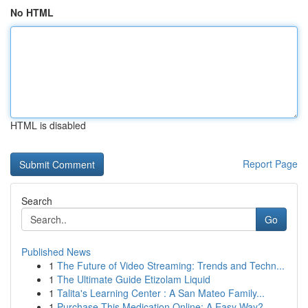
No HTML
HTML is disabled
Report Page
Search
Go
Published News
1
The Future of Video Streaming: Trends and Techn...
1
The Ultimate Guide Etizolam Liquid
1
Talita's Learning Center : A San Mateo Family...
1
Purchase This Medication Online: A Easy Way?