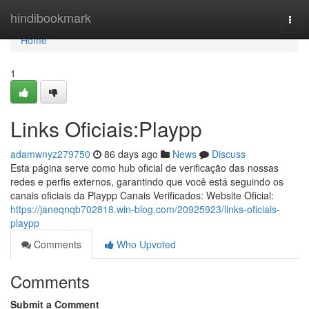
Home
hindibookmark
Togg
navi
Home
1
Links Oficiais:Playpp
adamwnyz279750
86 days ago
News
Discuss
Esta página serve como hub oficial de verificação das nossas
redes e perfis externos, garantindo que você está seguindo os
canais oficiais da Playpp Canais Verificados: Website Oficial:
https://janeqnqb702818.win-blog.com/20925923/links-oficiais-
playpp
Comments
Who Upvoted
Comments
Submit a Comment