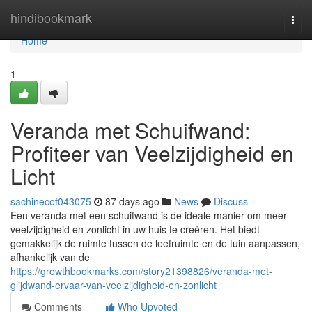
Home
hindibookmark
Togg
navi
Home
1
Veranda met Schuifwand:
Profiteer van Veelzijdigheid en
Licht
sachinecof043075
87 days ago
News
Discuss
Een veranda met een schuifwand is de ideale manier om meer
veelzijdigheid en zonlicht in uw huis te creëren. Het biedt
gemakkelijk de ruimte tussen de leefruimte en de tuin aanpassen,
afhankelijk van de
https://growthbookmarks.com/story21398826/veranda-met-
glijdwand-ervaar-van-veelzijdigheid-en-zonlicht
Comments
Who Upvoted