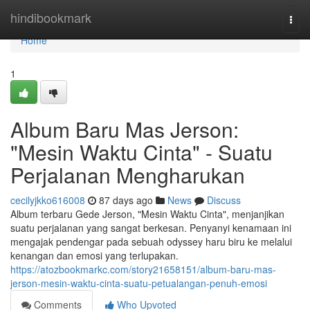
Home
hindibookmark
Togg
navi
Home
1
Album Baru Mas Jerson:
"Mesin Waktu Cinta" - Suatu
Perjalanan Mengharukan
cecilyjkko616008
87 days ago
News
Discuss
Album terbaru Gede Jerson, "Mesin Waktu Cinta", menjanjikan
suatu perjalanan yang sangat berkesan. Penyanyi kenamaan ini
mengajak pendengar pada sebuah odyssey haru biru ke melalui
kenangan dan emosi yang terlupakan.
https://atozbookmarkc.com/story21658151/album-baru-mas-
jerson-mesin-waktu-cinta-suatu-petualangan-penuh-emosi
Comments
Who Upvoted