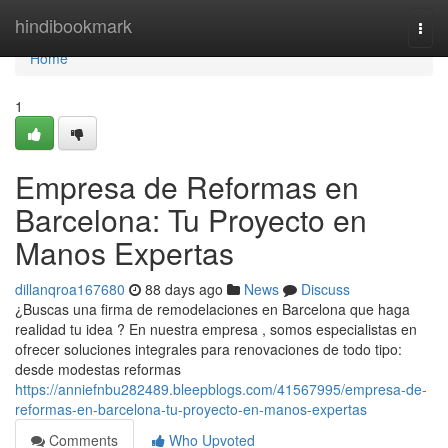
Home
hindibookmark
Togg
navi
Home
1
Empresa de Reformas en
Barcelona: Tu Proyecto en
Manos Expertas
dillanqroa167680
88 days ago
News
Discuss
¿Buscas una firma de remodelaciones en Barcelona que haga
realidad tu idea ? En nuestra empresa , somos especialistas en
ofrecer soluciones integrales para renovaciones de todo tipo:
desde modestas reformas
https://anniefnbu282489.bleepblogs.com/41567995/empresa-de-
reformas-en-barcelona-tu-proyecto-en-manos-expertas
Comments
Who Upvoted