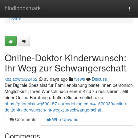
Home
hindibookmark
Togg
navi
Home
1
Online-Doktor Kinderwunsch:
Ihr Weg zur Schwangerschaft
keziaowtt922452
83 days ago
News
Discuss
Der Digitale Spezialist für Familienplanung bietet Ihnen persönlich
Möglichkeit , Ihren Wunsch nach einem Kind zu realisieren . Mit
einer Online-Beratung erhalten Sie persönlich eine
https://phoenixlnwq500157.ourcodeblog.com/41670030/online-
doktor-kinderwunsch-ihr-weg-zur-schwangerschaft
Comments
Who Upvoted
Comments