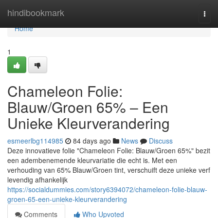
Home
hindibookmark
Togg
navi
Home
1
Chameleon Folie:
Blauw/Groen 65% – Een
Unieke Kleurverandering
esmeerlbg114985
84 days ago
News
Discuss
Deze innovatieve folie "Chameleon Folie: Blauw/Groen 65%" bezit
een adembenemende kleurvariatie die echt is. Met een
verhouding van 65% Blauw/Groen tint, verschuift deze unieke verf
levendig afhankelijk
https://socialdummies.com/story6394072/chameleon-folie-blauw-
groen-65-een-unieke-kleurverandering
Comments
Who Upvoted