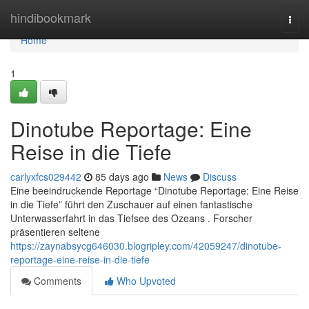
Home
hindibookmark
Togg
navi
Home
1
Dinotube Reportage: Eine
Reise in die Tiefe
carlyxfcs029442
85 days ago
News
Discuss
Eine beeindruckende Reportage “Dinotube Reportage: Eine Reise
in die Tiefe” führt den Zuschauer auf einen fantastische
Unterwasserfahrt in das Tiefsee des Ozeans . Forscher
präsentieren seltene
https://zaynabsycg646030.blogripley.com/42059247/dinotube-
reportage-eine-reise-in-die-tiefe
Comments
Who Upvoted