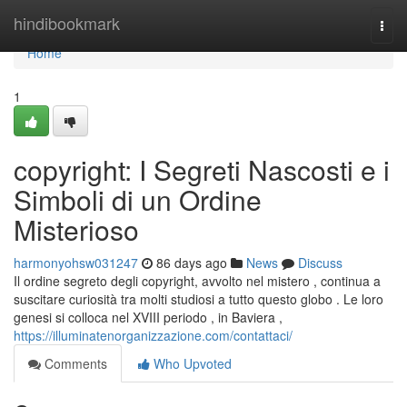
Home
hindibookmark
Togg
navi
Home
1
copyright: I Segreti Nascosti e i
Simboli di un Ordine
Misterioso
harmonyohsw031247
86 days ago
News
Discuss
Il ordine segreto degli copyright, avvolto nel mistero , continua a
suscitare curiosità tra molti studiosi a tutto questo globo . Le loro
genesi si colloca nel XVIII periodo , in Baviera ,
https://illuminatenorganizzazione.com/contattaci/
Comments
Who Upvoted