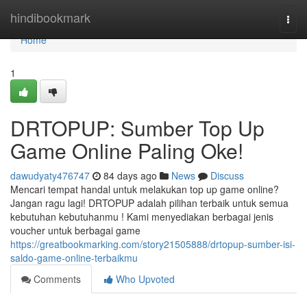
Home
hindibookmark
Togg
navi
Home
1
DRTOPUP: Sumber Top Up
Game Online Paling Oke!
dawudyaty476747
84 days ago
News
Discuss
Mencari tempat handal untuk melakukan top up game online?
Jangan ragu lagi! DRTOPUP adalah pilihan terbaik untuk semua
kebutuhan kebutuhanmu ! Kami menyediakan berbagai jenis
voucher untuk berbagai game
https://greatbookmarking.com/story21505888/drtopup-sumber-isi-
saldo-game-online-terbaikmu
Comments
Who Upvoted