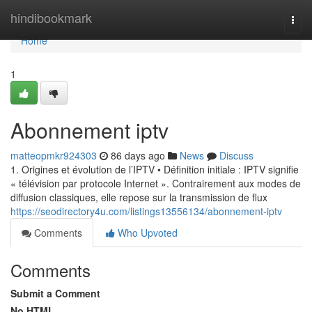
Home
hindibookmark
Togg
navi
Home
1
Abonnement iptv
matteopmkr924303
86 days ago
News
Discuss
1. Origines et évolution de l’IPTV • Définition initiale : IPTV signifie
« télévision par protocole Internet ». Contrairement aux modes de
diffusion classiques, elle repose sur la transmission de flux
https://seodirectory4u.com/listings13556134/abonnement-iptv
Comments
Who Upvoted
Comments
Submit a Comment
No HTML