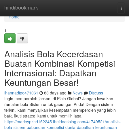
Home
hindibookmark
Togg
navi
Home
1
Analisis Bola Kecerdasan
Buatan Kombinasi Kompetisi
Internasional: Dapatkan
Keuntungan Besar!
ihannadipe471061
83 days ago
News
Discuss
Ingin memperoleh jackpot di Piala Global? Jangan lewatkan
ramalan bola Sistem untuk gabungan Anda! Dengan sistem
terkini, kami menyajikan kesempatan memperoleh yang lebih
baik. Ikuti strategi kami untuk memilih laga
https://marleypzhd162245.theideasblog.com/41749521/analisis-
bola-sistem-gabungan-kompetisi-dunia-dapatkan-keuntungan-