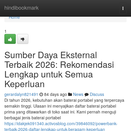
Home
hindibookmark
Togg
navi
Home
1
Sumber Daya Eksternal
Terbaik 2026: Rekomendasi
Lengkap untuk Semua
Keperluan
gerardalyn821491
84 days ago
News
Discuss
Di tahun 2026, kebutuhan akan baterai portabel yang terpercaya
semakin tinggi. Ulasan ini menyajikan daftar baterai portabel
prima yang ditawarkan di toko saat ini. Kami pernah menguji
berbagai jenis baterai portabel
https://idakjek091340.activosblog.com/39846092/powerbank-
terbaik-2026-daftar-lengkap-untuk-beragam-keperluan