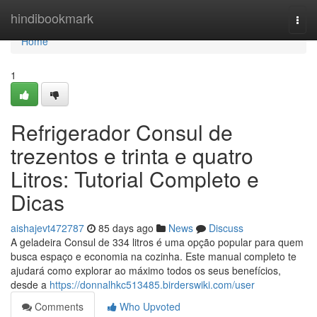
Home
hindibookmark
Togg
navi
Home
1
Refrigerador Consul de
trezentos e trinta e quatro
Litros: Tutorial Completo e
Dicas
aishajevt472787
85 days ago
News
Discuss
A geladeira Consul de 334 litros é uma opção popular para quem
busca espaço e economia na cozinha. Este manual completo te
ajudará como explorar ao máximo todos os seus benefícios,
desde a
https://donnalhkc513485.birderswiki.com/user
Comments
Who Upvoted