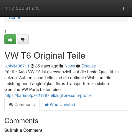
Home
hindibookmark
Togg
navi
Home
1
VW T6 Original Teile
ianfyif498711
85 days ago
News
Discuss
Für Ihr Auto VW T6 ist es essenziell, auf die beste Qualität zu
setzen. Authentische Teile sind die optimale Wahl, um die
Leistung und Langlebigkeit Ihres Transporters zu sichern.
Genuine VW Parts bieten eine
https://karimbfpz621797.elbloglibre.com/profile
Comments
Who Upvoted
Comments
Submit a Comment