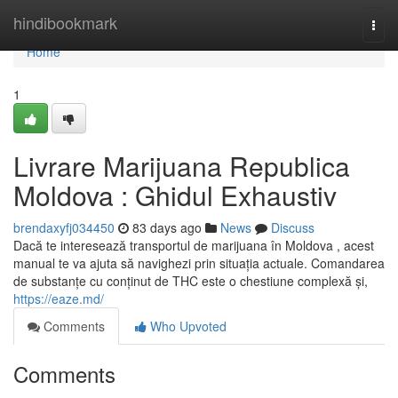
Home
hindibookmark
Togg
navi
Home
1
Livrare Marijuana Republica
Moldova : Ghidul Exhaustiv
brendaxyfj034450
83 days ago
News
Discuss
Dacă te interesează transportul de marijuana în Moldova , acest
manual te va ajuta să navighezi prin situația actuale. Comandarea
de substanțe cu conținut de THC este o chestiune complexă și,
https://eaze.md/
Comments
Who Upvoted
Comments