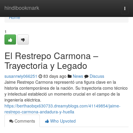
Home
hindibookmark
Togg
navi
Home
1
El Restrepo Carmona –
Trayectoria y Legado
susanrwiy066251
83 days ago
News
Discuss
Jaime Restrepo Carmona representó una figura clave en la
historia contemporánea de la nación. Su trayectoria como técnico
y intelectual estableció un momento crucial en el campo de la
ingeniería eléctrica.
https://berthaobqx630733.dreamyblogs.com/41149854/jaime-
restrepo-carmona-andadura-y-huella
Comments
Who Upvoted