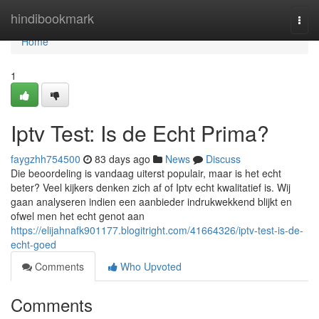
Home
hindibookmark
Togg
navi
Home
1
Iptv Test: Is de Echt Prima?
faygzhh754500
83 days ago
News
Discuss
Die beoordeling is vandaag uiterst populair, maar is het echt
beter? Veel kijkers denken zich af of Iptv echt kwalitatief is. Wij
gaan analyseren indien een aanbieder indrukwekkend blijkt en
ofwel men het echt genot aan
https://elijahnafk901177.blogitright.com/41664326/iptv-test-is-de-
echt-goed
Comments
Who Upvoted
Comments