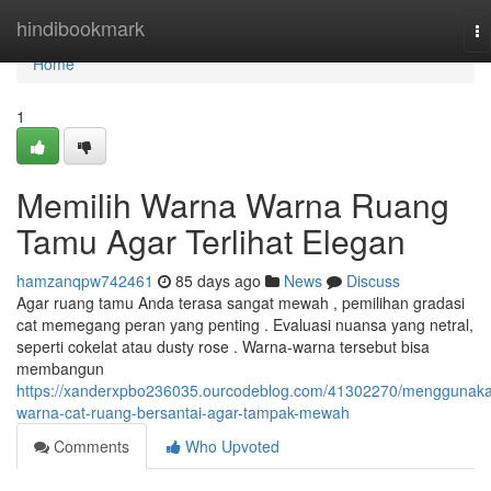
Home
hindibookmark
To
na
Home
1
Memilih Warna Warna Ruang
Tamu Agar Terlihat Elegan
hamzanqpw742461
85 days ago
News
Discuss
Agar ruang tamu Anda terasa sangat mewah , pemilihan gradasi
cat memegang peran yang penting . Evaluasi nuansa yang netral,
seperti cokelat atau dusty rose . Warna-warna tersebut bisa
membangun
https://xanderxpbo236035.ourcodeblog.com/41302270/menggunak
warna-cat-ruang-bersantai-agar-tampak-mewah
Comments
Who Upvoted