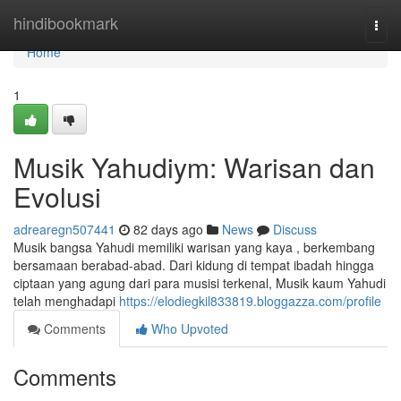
Home
hindibookmark
Togg
navi
Home
1
Musik Yahudiym: Warisan dan
Evolusi
adrearegn507441
82 days ago
News
Discuss
Musik bangsa Yahudi memiliki warisan yang kaya , berkembang
bersamaan berabad-abad. Dari kidung di tempat ibadah hingga
ciptaan yang agung dari para musisi terkenal, Musik kaum Yahudi
telah menghadapi
https://elodiegkil833819.bloggazza.com/profile
Comments
Who Upvoted
Comments