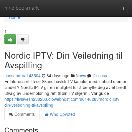
Home
hindibookmark
Togg
navi
Home
1
Nordic IPTV: Din Veiledning til
Avspilling
hassandrba148504
84 days ago
News
Discuss
Er interessert i å se Skandinavisk TV-kanaler med innhold utenfor
landet ? Nordic IPTV gir en mulighet for å benytte deg av et bredt
utvalg av underholdning rett til din TV-skjerm . Vår guide
https://liviavesn238203.diowebhost.com/96446283/nordic-iptv-
din-veiledning-til-avspilling
Comments
Who Upvoted
Comments