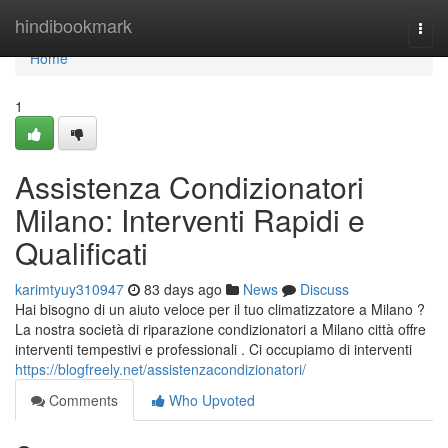
Home
hindibookmark
Togg
navi
Home
1
Assistenza Condizionatori
Milano: Interventi Rapidi e
Qualificati
karimtyuy310947
83 days ago
News
Discuss
Hai bisogno di un aiuto veloce per il tuo climatizzatore a Milano ?
La nostra società di riparazione condizionatori a Milano città offre
interventi tempestivi e professionali . Ci occupiamo di interventi
https://blogfreely.net/assistenzacondizionatori/
Comments
Who Upvoted