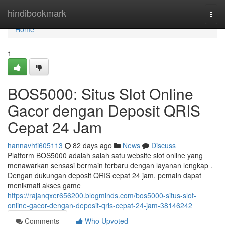
Home
hindibookmark
Togg
navi
Home
1
BOS5000: Situs Slot Online
Gacor dengan Deposit QRIS
Cepat 24 Jam
hannavhti605113
82 days ago
News
Discuss
Platform BOS5000 adalah salah satu website slot online yang
menawarkan sensasi bermain terbaru dengan layanan lengkap .
Dengan dukungan deposit QRIS cepat 24 jam, pemain dapat
menikmati akses game
https://rajanqxer656200.blogminds.com/bos5000-situs-slot-
online-gacor-dengan-deposit-qris-cepat-24-jam-38146242
Comments
Who Upvoted