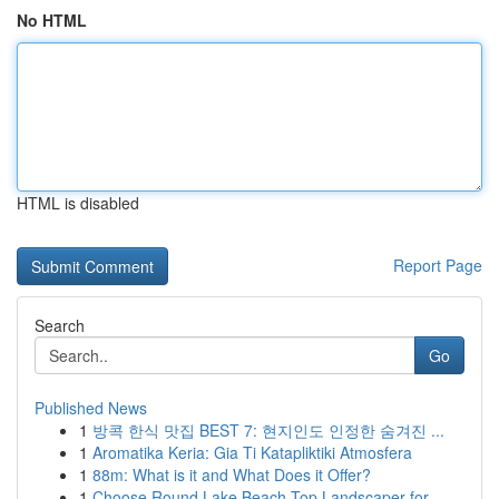
No HTML
HTML is disabled
Report Page
Search
Go
Published News
1
방콕 한식 맛집 BEST 7: 현지인도 인정한 숨겨진 ...
1
Aromatika Keria: Gia Ti Katapliktiki Atmosfera
1
88m: What is it and What Does it Offer?
1
Choose Round Lake Beach Top Landscaper for