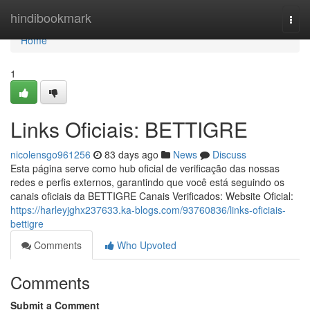
Home
hindibookmark
Togg
navi
Home
1
Links Oficiais: BETTIGRE
nicolensgo961256
83 days ago
News
Discuss
Esta página serve como hub oficial de verificação das nossas
redes e perfis externos, garantindo que você está seguindo os
canais oficiais da BETTIGRE Canais Verificados: Website Oficial:
https://harleyjghx237633.ka-blogs.com/93760836/links-oficiais-
bettigre
Comments
Who Upvoted
Comments
Submit a Comment