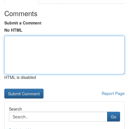
Comments
Submit a Comment
No HTML
HTML is disabled
Report Page
Search
Go