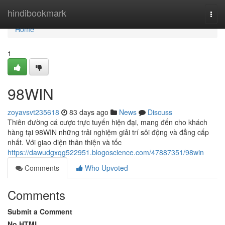
Home
hindibookmark
Togg
navi
Home
1
98WIN
zoyavsvt235618
83 days ago
News
Discuss
Thiên đường cá cược trực tuyến hiện đại, mang đến cho khách
hàng tại 98WIN những trải nghiệm giải trí sôi động và đẳng cấp
nhất. Với giao diện thân thiện và tốc
https://dawudgxqg522951.blogoscience.com/47887351/98win
Comments
Who Upvoted
Comments
Submit a Comment
No HTML