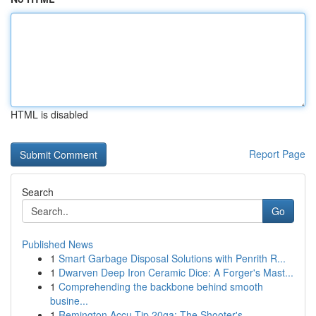
HTML is disabled
Report Page
Search
Go
Published News
1
Smart Garbage Disposal Solutions with Penrith R...
1
Dwarven Deep Iron Ceramic Dice: A Forger's Mast...
1
Comprehending the backbone behind smooth
busine...
1
Remington Accu-Tip 20ga: The Shooter's ...