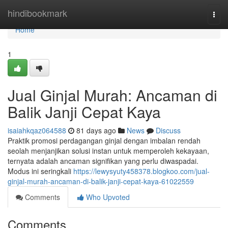
Home
hindibookmark
Togg
navi
Home
1
Jual Ginjal Murah: Ancaman di
Balik Janji Cepat Kaya
isaiahkqaz064588
81 days ago
News
Discuss
Praktik promosi perdagangan ginjal dengan imbalan rendah
seolah menjanjikan solusi instan untuk memperoleh kekayaan,
ternyata adalah ancaman signifikan yang perlu diwaspadai.
Modus ini seringkali
https://lewysyuty458378.blogkoo.com/jual-
ginjal-murah-ancaman-di-balik-janji-cepat-kaya-61022559
Comments
Who Upvoted
Comments