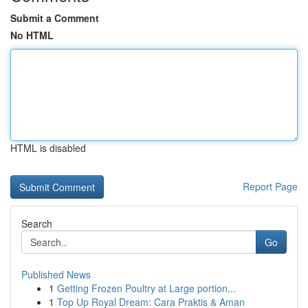
Submit a Comment
No HTML
HTML is disabled
Report Page
Search
Go
Published News
1
Getting Frozen Poultry at Large portion...
1
Top Up Royal Dream: Cara Praktis & Aman