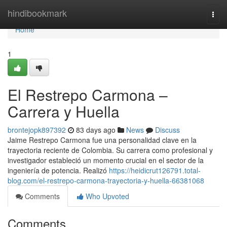
Home
hindibookmark
Togg
navi
Home
1
El Restrepo Carmona –
Carrera y Huella
brontejopk897392
83 days ago
News
Discuss
Jaime Restrepo Carmona fue una personalidad clave en la
trayectoria reciente de Colombia. Su carrera como profesional y
investigador estableció un momento crucial en el sector de la
ingeniería de potencia. Realizó
https://heidicrut126791.total-
blog.com/el-restrepo-carmona-trayectoria-y-huella-66381068
Comments
Who Upvoted
Comments