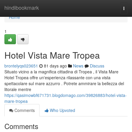
Home
hindibookmark
Togg
navi
Home
1
Hotel Vista Mare Tropea
brontelyqs023651
81 days ago
News
Discuss
Situato vicino a la magnifica cittadina di Tropea , il Vista Mare
Hotel Tropea offre un'esperienza rilassante con una vista
spettacolare sul mare azzurro . Potrete ammirare la bellezza del
litorale mentre
https://qasimowbf671731.blogdomago.com/39826883/hotel-vista-
mare-tropea
Comments
Who Upvoted
Comments