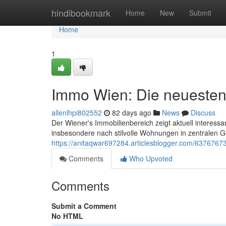
Home
hindibookmark
Home
New
Submit
Home
1
Immo Wien: Die neuesten
allenlhpi802552
82 days ago
News
Discuss
Der Wiener's Immobilienbereich zeigt aktuell interessa
insbesondere nach stilvolle Wohnungen in zentralen G
https://anitaqwar697284.articlesblogger.com/6376767
Comments
Who Upvoted
Comments
Submit a Comment
No HTML