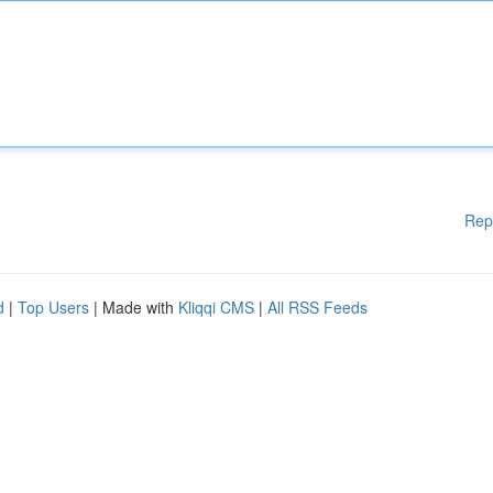
Rep
d
|
Top Users
| Made with
Kliqqi CMS
|
All RSS Feeds