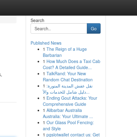
Search
Go
Published News
1
The Reign of a Huge
Barbarian
1
How Much Does a Taxi Cab
Cost? A Detailed Guide...
1
TalkRand: Your New
k,
Random Chat Destination
1
نقل عفش المدينة المنورة:
دليل شامل للخدمات والأ...
1
Ending Gout Attacks: Your
Comprehensive Guide
1
Alibarbar Australia
Australia: Your Ultimate ...
1
Our Glass Pool Fencing:
and Style
1
pgslotwallet contact us: Get