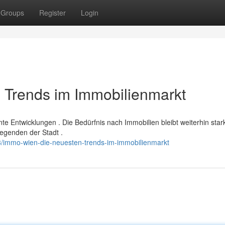
Groups
Register
Login
 Trends im Immobilienmarkt
nte Entwicklungen . Die Bedürfnis nach Immobilien bleibt weiterhin star
egenden der Stadt .
3/immo-wien-die-neuesten-trends-im-immobilienmarkt