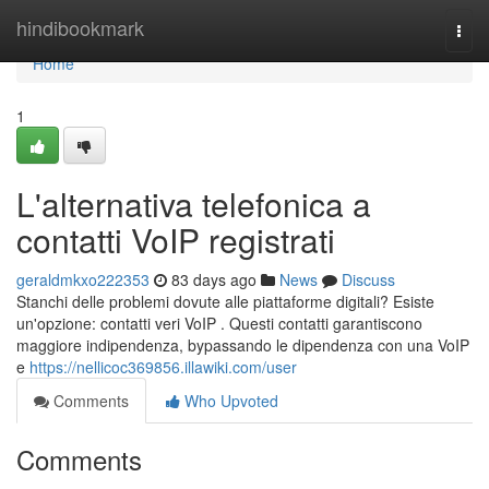
Home
hindibookmark
Togg
navi
Home
1
L'alternativa telefonica a
contatti VoIP registrati
geraldmkxo222353
83 days ago
News
Discuss
Stanchi delle problemi dovute alle piattaforme digitali? Esiste
un'opzione: contatti veri VoIP . Questi contatti garantiscono
maggiore indipendenza, bypassando le dipendenza con una VoIP
e
https://nellicoc369856.illawiki.com/user
Comments
Who Upvoted
Comments