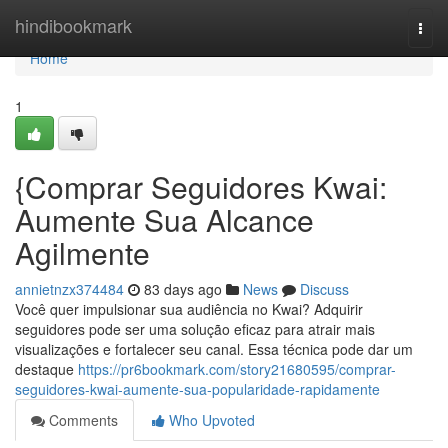
Home
hindibookmark
Togg
navi
Home
1
{Comprar Seguidores Kwai:
Aumente Sua Alcance
Agilmente
annietnzx374484
83 days ago
News
Discuss
Você quer impulsionar sua audiência no Kwai? Adquirir
seguidores pode ser uma solução eficaz para atrair mais
visualizações e fortalecer seu canal. Essa técnica pode dar um
destaque
https://pr6bookmark.com/story21680595/comprar-
seguidores-kwai-aumente-sua-popularidade-rapidamente
Comments
Who Upvoted