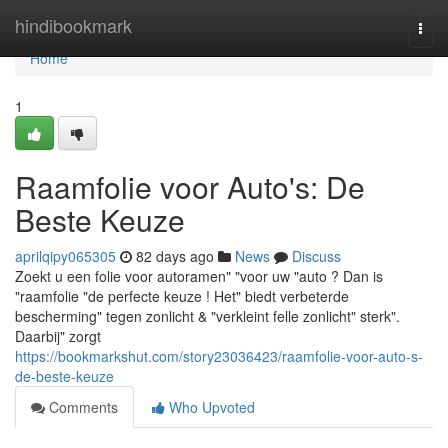
Home
hindibookmark
Togg
navi
Home
1
Raamfolie voor Auto's: De
Beste Keuze
aprilqipy065305
82 days ago
News
Discuss
Zoekt u een folie voor autoramen" "voor uw "auto ? Dan is
"raamfolie "de perfecte keuze ! Het" biedt verbeterde
bescherming" tegen zonlicht & "verkleint felle zonlicht" sterk".
Daarbij" zorgt
https://bookmarkshut.com/story23036423/raamfolie-voor-auto-s-
de-beste-keuze
Comments
Who Upvoted