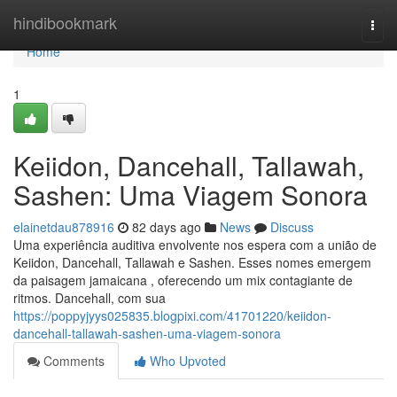
Home
hindibookmark
Togg
navi
Home
1
Keiidon, Dancehall, Tallawah,
Sashen: Uma Viagem Sonora
elainetdau878916
82 days ago
News
Discuss
Uma experiência auditiva envolvente nos espera com a união de
Keiidon, Dancehall, Tallawah e Sashen. Esses nomes emergem
da paisagem jamaicana , oferecendo um mix contagiante de
ritmos. Dancehall, com sua
https://poppyjyys025835.blogpixi.com/41701220/keiidon-
dancehall-tallawah-sashen-uma-viagem-sonora
Comments
Who Upvoted