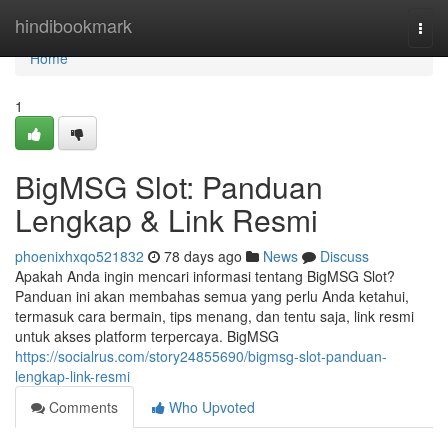
Home
hindibookmark
Togg
navi
Home
1
BigMSG Slot: Panduan
Lengkap & Link Resmi
phoenixhxqo521832
78 days ago
News
Discuss
Apakah Anda ingin mencari informasi tentang BigMSG Slot?
Panduan ini akan membahas semua yang perlu Anda ketahui,
termasuk cara bermain, tips menang, dan tentu saja, link resmi
untuk akses platform terpercaya. BigMSG
https://socialrus.com/story24855690/bigmsg-slot-panduan-
lengkap-link-resmi
Comments
Who Upvoted