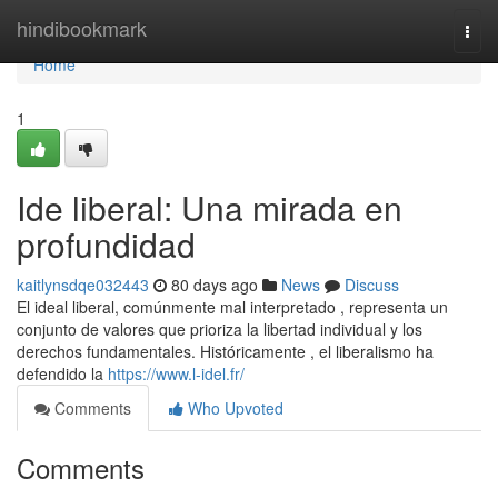
Home
hindibookmark
Togg
navi
Home
1
Ide liberal: Una mirada en
profundidad
kaitlynsdqe032443
80 days ago
News
Discuss
El ideal liberal, comúnmente mal interpretado , representa un
conjunto de valores que prioriza la libertad individual y los
derechos fundamentales. Históricamente , el liberalismo ha
defendido la
https://www.l-idel.fr/
Comments
Who Upvoted
Comments