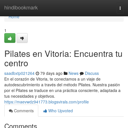
Home
hindibookmark
Togg
navi
Home
1
Pilates en Vitoria: Encuentra tu
centro
saadbxtp021264
79 days ago
News
Discuss
En el corazón de Vitoria, te conectamos a un viaje de
autodescubrimiento a través del método Pilates. Nuestra pasión
por el Pilates se traduce en una práctica consciente, adaptada a
tus necesidades y objetivos.
https://maevwdz941773.blogsvirals.com/profile
Comments
Who Upvoted
Comments