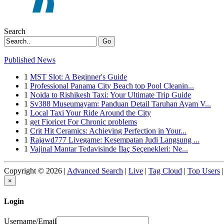
Search
Go
Published News
1
MST Slot: A Beginner's Guide
1
Professional Panama City Beach top Pool Cleanin...
1
Noida to Rishikesh Taxi: Your Ultimate Trip Guide
1
Sv388 Museumayam: Panduan Detail Taruhan Ayam V...
1
Local Taxi Your Ride Around the City
1
get Fioricet For Chronic problems
1
Crit Hit Ceramics: Achieving Perfection in Your...
1
Rajawd777 Livegame: Kesempatan Judi Langsung ...
1
Vajinal Mantar Tedavisinde İlaç Seçenekleri: Ne...
Copyright © 2026 |
Advanced Search
|
Live
|
Tag Cloud
|
Top Users
|
×
Login
Username/Email