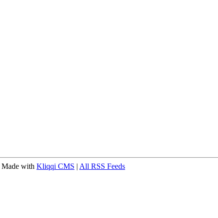
 Made with
Kliqqi CMS
|
All RSS Feeds