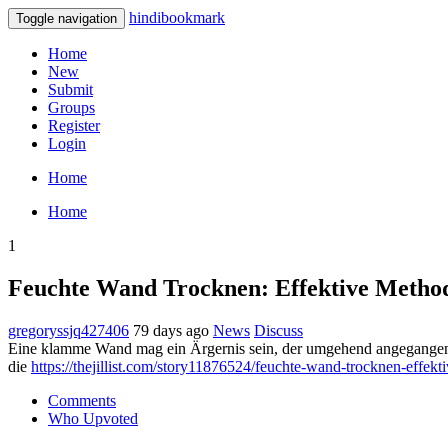
hindibookmark
Toggle navigation
Home
New
Submit
Groups
Register
Login
Home
Home
1
Feuchte Wand Trocknen: Effektive Metho
gregoryssjq427406
79 days ago
News
Discuss
Eine klamme Wand mag ein Ärgernis sein, der umgehend angegangen we
die
https://thejillist.com/story11876524/feuchte-wand-trocknen-effek
Comments
Who Upvoted