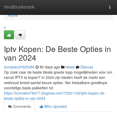
Home
hindibookmark
Togg
navi
Home
1
Iptv Kopen: De Beste Opties in
van 2024
tomasavzh525266
80 days ago
News
Discuss
Op zoek naar de beste ideale goede topp mogelijkheden voor om
vanuit IPTV te kopen? In 2024 zijn bieden heeft de markt een
veelvoud breed aantal keuze opties. Van betaalbare goedkope
voordelige basis pakketten tot
https://lorimslc478077.bloginwi.com/75231162/iptv-kopen-de-
beste-opties-in-van-2024
Comments
Who Upvoted