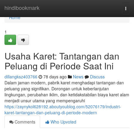
Home
hindibookmark
Togg
navi
Home
1
Usaha Karet: Tantangan dan
Peluang di Periode Saat Ini
dillangksz403766
78 days ago
News
Discuss
Dalam jaman modern, pabrik karet menghadapi tantangan dan
peluang yang signifikan. Dorongan untuk keberlanjutan
lingkungan, perubahan iklim, dan ketidakstabilan biaya karet alam
menjadi unsur utama yang mempengaruhi
https://zaynykol628192.aboutyoublog.com/52076179/industri-
karet-tantangan-dan-peluang-di-periode-modern
Comments
Who Upvoted