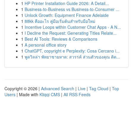
1
HP Printer Installation Guide 2026: A Detail...
1
Business-to-Business vs Business-to-Consumer ...
1
Unlock Growth: Equipment Finance Adelaide
1
88kk คืออะไร คู่มือเริ่มต้นสำหรับมือใหม่
1
Incentive Loops within Customer Chat Apps - A N...
1
I Decline the Request: Generating Titles Relate...
1
Best AI Tools: Reviews & Comparisons
1
A personal office story
1
ChatGPT, copyright e Perplexity: Cosa Cercano i...
1
พูลวิลล่า พัทยาชายหาด: สวรรค์ ส่วนตัวของคุณ ติด...
Copyright © 2026 |
Advanced Search
|
Live
|
Tag Cloud
|
Top
Users
| Made with
Kliqqi CMS
|
All RSS Feeds