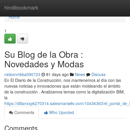
Home
hindibookmark
Home
1
Su Blog de la Obra :
Novedades y Modas
nelsonmkka090723
81 days ago
News
Discuss
En El Diario de la Construcción, nos mantenemos al día con las
nuevas noticias y innovaciones que están moldeando el ámbito
de la construcción . Analizamos temas como la digitalización BIM,
la
https://dillanxxpk270314.salesmanwiki.com/10436363/el_portal_d
Comments
Who Upvoted
Comments