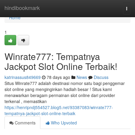
Home
hindibookmark
Togg
navi
Home
1
Winrate777: Tempatnya
Jackpot Slot Online Terbaik!
katrinassus849669
78 days ago
News
Discuss
Situs Winrate777 adalah destinasi nomor satu bagi penggemar
slot online yang menginginkan hadiah besar ! Situs kami
menawarkan beragam permainan slot online dari provider
terkenal , memastikan
https://henripndj554527.blog5.net/93387083/winrate777-
tempatnya-jackpot-slot-online-terbaik
Comments
Who Upvoted