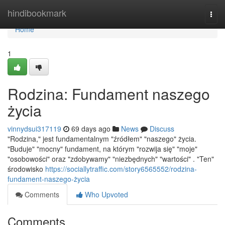
Home
hindibookmark
Togg
navi
Home
1
Rodzina: Fundament naszego
życia
vinnydsui317119
69 days ago
News
Discuss
"Rodzina," jest fundamentalnym "źródłem" "naszego" życia.
"Buduje" "mocny" fundament, na którym "rozwija się" "moje"
"osobowości" oraz "zdobywamy" "niezbędnych" "wartości" . "Ten"
środowisko
https://sociallytraffic.com/story6565552/rodzina-
fundament-naszego-życia
Comments
Who Upvoted
Comments