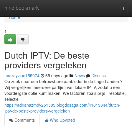
Home
hindibookmark
Togg
navi
Home
1
Dutch IPTV: De beste
providers vergeleken
murrayzloe155074
65 days ago
News
Discuss
Op zoek naar een betrouwbare aanbieder in de Lage Landen ?
Wij vergelijken meerdere partijen van lokale IPTV, zodat u een
voordeligste optie kunt maken. We factoren zoals prijs , resolutie,
selectie
https://adrianazmdv251585.blogdosaga.com/41613844/dutch-
iptv-de-beste-providers-vergeleken
Comments
Who Upvoted