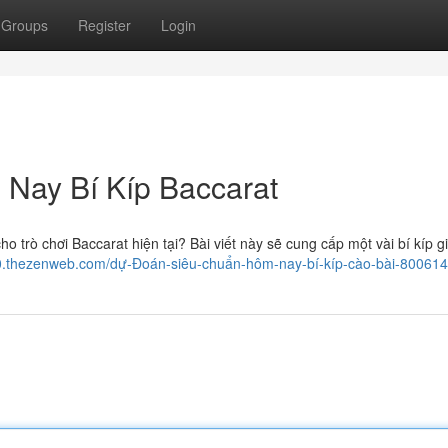
Groups
Register
Login
Nay Bí Kíp Baccarat
trò chơi Baccarat hiện tại? Bài viết này sẽ cung cấp một vài bí kíp giá
290.thezenweb.com/dự-Đoán-siêu-chuẩn-hôm-nay-bí-kíp-cào-bài-80061