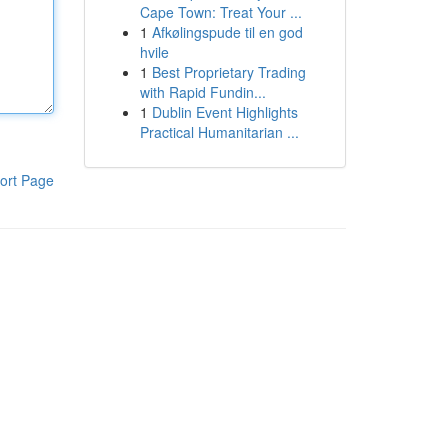
Cape Town: Treat Your ...
1
Afkølingspude til en god
hvile
1
Best Proprietary Trading
with Rapid Fundin...
1
Dublin Event Highlights
Practical Humanitarian ...
ort Page