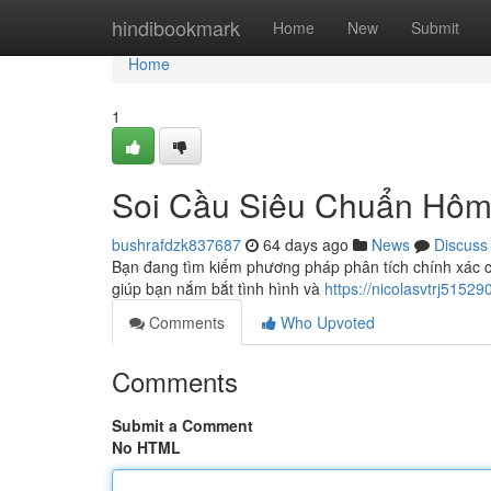
Home
hindibookmark
Home
New
Submit
Home
1
Soi Cầu Siêu Chuẩn Hôm 
bushrafdzk837687
64 days ago
News
Discuss
Bạn đang tìm kiếm phương pháp phân tích chính xác cho 
giúp bạn nắm bắt tình hình và
https://nicolasvtrj515
Comments
Who Upvoted
Comments
Submit a Comment
No HTML