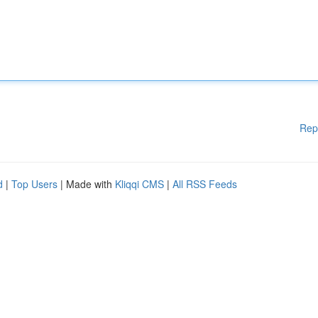
Rep
d
|
Top Users
| Made with
Kliqqi CMS
|
All RSS Feeds