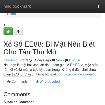
Home
hindibookmark
Togg
navi
Home
1
Xổ Số EE88: Bí Mật Nên Biết
Cho Tân Thủ Mới
nevezccf606273
64 days ago
News
Discuss
Nếu bạn là một hội viên lần đầu tham gia Lô Đề EE88, việc hiểu
rõ một vài bí mật là cực kỳ quan trọng. Không ít dân chơi chưa
quen thường rơi vào những
https://k8pgrus.uk.com/xo-so-ee88/
Comments
Who Upvoted
Comments
Submit a Comment